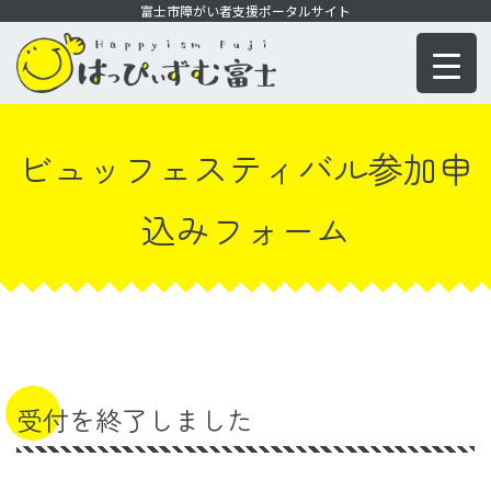
コ
富士市障がい者支援ポータルサイト
ン
テ
ン
ツ
ビュッフェスティバル参加申
に
移
込みフォーム
動
受付を終了しました