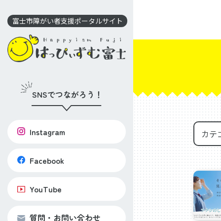
コ
ン
富士市障がい者支援ポータルサイト
テ
ン
ツ
に
移
SNSでつながろう！
動
Instagram
Facebook
YouTube
質問・お問い合わせ