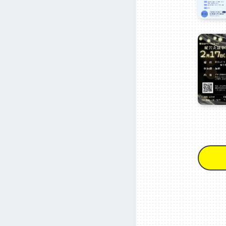
投
稿
ナ