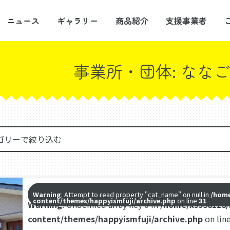
ニュース
ギャラリー
商品紹介
支援事業者
事業所・団体:
ななご
Warning
: Attempt to read property "cat_name" on null in
/home
content/themes/happyismfuji/archive.php
on line
31
Warning
: Undefined array key 0 in
/home/xs958128/
content/themes/happyismfuji/archive.php
on lin