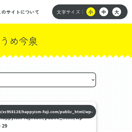
このサイトについて
文字サイズ：
小
中
大
うめ今泉
2023年11月17日
/xs958128/happyism-fuji.com/public_html/wp-
happyism-fuji.com/public_html/wp-
e
29