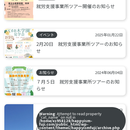
就労支援事業所ツアー開催のお知らせ
イベント
2025年01月22日
2月20日 就労支援事業所ツアーのお知ら
せ
お知らせ
2024年06月04日
７月５日 就労支援事業所ツアーのお知
らせ
2023年12月25日
Warning
: Attempt to read property
"cat_name" on null in
Warning
: Undefined array key 0 in
/home/xs958128/happyism-
fuji.com/public_html/wp-
/home/xs958128/happyism-
content/themes/happyismfuji/archive.php