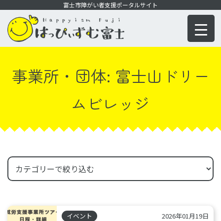
コ
富士市障がい者支援ポータルサイト
ン
テ
ン
ツ
事業所・団体:
富士山ドリー
に
移
ムビレッジ
動
イベント
2026年01月19日