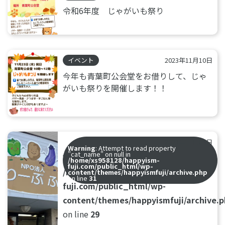
令和6年度 じゃがいも祭り
イベント
2023年11月10日
今年も青葉町公会堂をお借りして、じゃ
がいも祭りを開催します！！
2023年11月09日
Warning
: Attempt to read property
"cat_name" on null in
Warning
: Undefined array key 0 in
/home/xs958128/happyism-
fuji.com/public_html/wp-
/home/xs958128/happyism-
content/themes/happyismfuji/archive.php
on line
31
fuji.com/public_html/wp-
content/themes/happyismfuji/archive.
on line
29