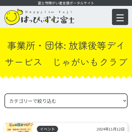
コ
富士市障がい者支援ポータルサイト
ン
テ
ン
ツ
事業所・団体:
放課後等デイ
に
移
サービス じゃがいもクラブ
動
イベント
2024年11月12日