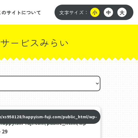
このサイトについて
文字サイズ：
小
中
大
サービスみらい
2023年12月22日
/xs958128/happyism-fuji.com/public_html/wp-
happyism-fuji.com/public_html/wp-
e
29