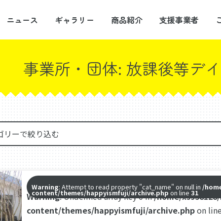
ニュース
ギャラリー
商品紹介
支援事業者
事業所・団体:
放課後等デイ
Warning
: Attempt to read property "cat_name" on null in
/home
content/themes/happyismfuji/archive.php
on line
31
Warning
: Undefined array key 0 in
/home/xs958128/
content/themes/happyismfuji/archive.php
on lin