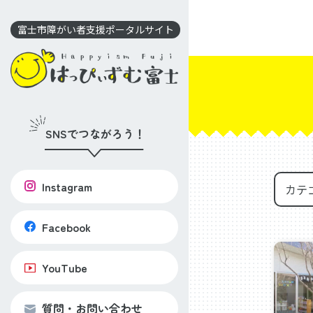
コ
ン
富士市障がい者支援ポータルサイト
テ
ン
ツ
に
移
SNSでつながろう！
動
Instagram
Facebook
YouTube
質問・お問い合わせ