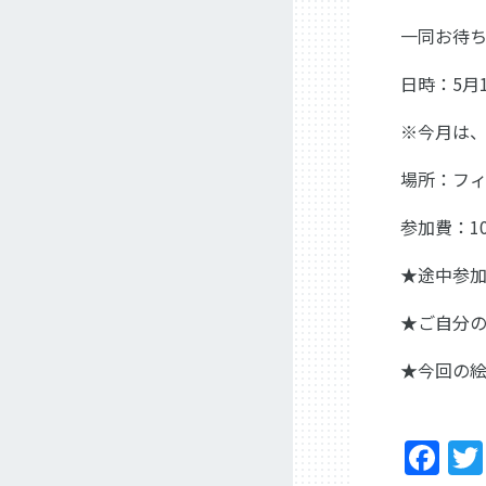
一同お待ち
日時：5月12
※今月は、
場所：フ
参加費：1
★途中参加
★ご自分の
★今回の
Fa