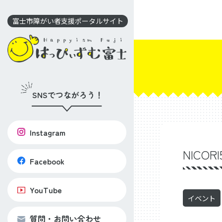
コ
ン
富士市障がい者支援ポータルサイト
テ
ン
ツ
に
移
SNSでつながろう！
動
Instagram
NIC
Facebook
YouTube
イベント
質問・お問い合わせ