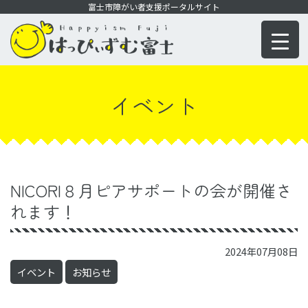
コ
富士市障がい者支援ポータルサイト
ン
テ
ン
ツ
イベント
に
移
動
NICORI８月ピアサポートの会が開催さ
れます！
2024年07月08日
イベント
お知らせ