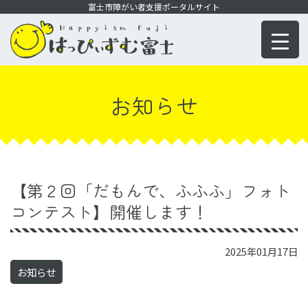
コ
富士市障がい者支援ポータルサイト
ン
テ
ン
ツ
お知らせ
に
移
動
【第２回「だもんで、ふふふ」フォト
コンテスト】開催します！
2025年01月17日
お知らせ