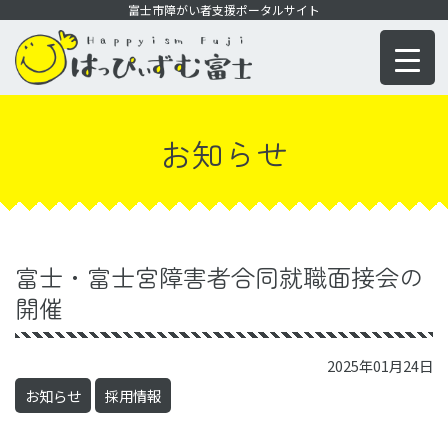
コ
富士市障がい者支援ポータルサイト
ン
テ
ン
ツ
お知らせ
に
移
動
富士・富士宮障害者合同就職面接会の
開催
2025年01月24日
お知らせ
採用情報