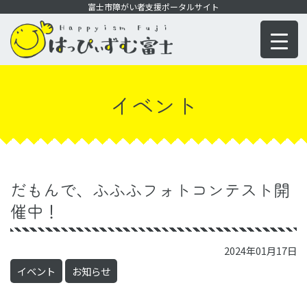
コ
富士市障がい者支援ポータルサイト
ン
テ
ン
ツ
イベント
に
移
動
だもんで、ふふふフォトコンテスト開
催中！
2024年01月17日
イベント
お知らせ