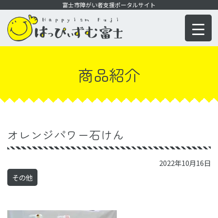
コ
富士市障がい者支援ポータルサイト
ン
テ
ン
ツ
商品紹介
に
移
動
オレンジパワー石けん
2022年10月16日
その他