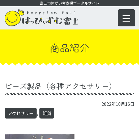
コ
富士市障がい者支援ポータルサイト
ン
テ
ン
ツ
商品紹介
に
移
動
ビーズ製品（各種アクセサリー）
2022年10月16日
,
アクセサリー
雑貨