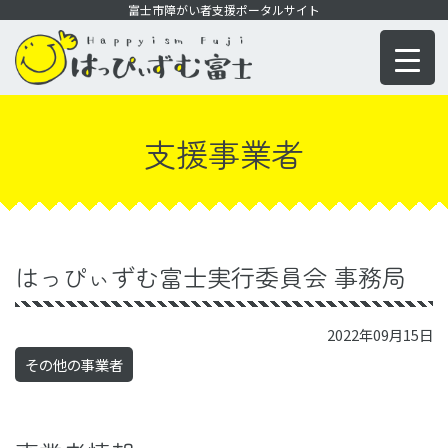
コ
富士市障がい者支援ポータルサイト
ン
テ
ン
ツ
支援事業者
に
移
動
はっぴぃずむ富士実行委員会 事務局
2022年09月15日
その他の事業者