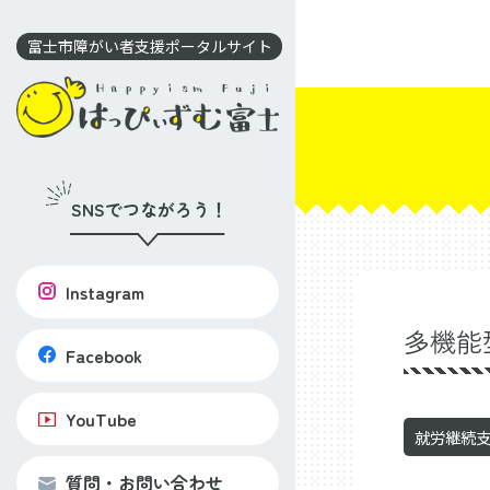
コ
ン
富士市障がい者支援ポータルサイト
テ
ン
ツ
に
移
SNSでつながろう！
動
Instagram
多機能
Facebook
YouTube
就労継続
質問・お問い合わせ