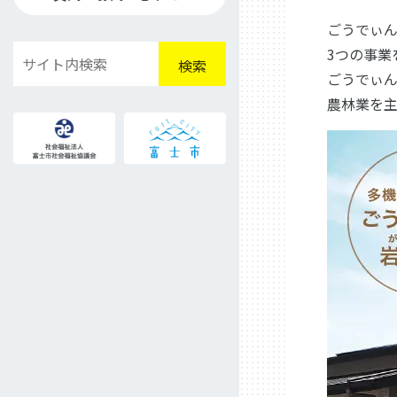
ごうでぃ
検
3つの事業
検索
索
ごうでぃん
農林業を