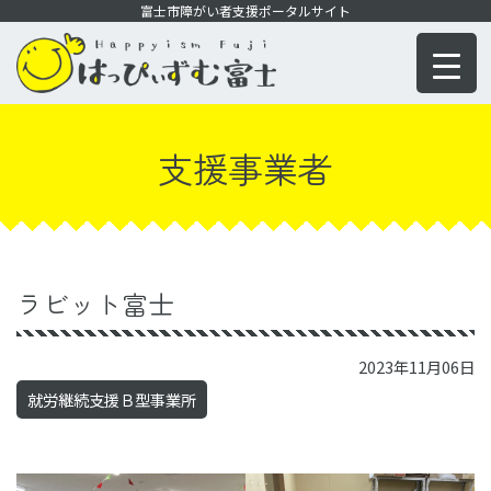
コ
富士市障がい者支援ポータルサイト
ン
テ
ン
ツ
支援事業者
に
移
動
ラビット富士
2023年11月06日
就労継続支援Ｂ型事業所