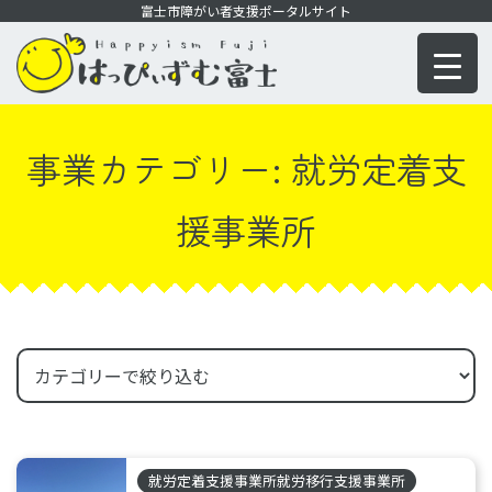
コ
富士市障がい者支援ポータルサイト
ン
テ
ン
ツ
事業カテゴリー:
就労定着支
に
移
援事業所
動
就労定着支援事業所就労移行支援事業所