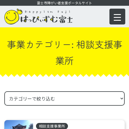
コ
富士市障がい者支援ポータルサイト
ン
テ
ン
ツ
事業カテゴリー:
相談支援事
に
移
業所
動
相談支援事業所