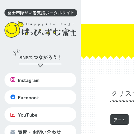
コ
ン
富士市障がい者支援ポータルサイト
テ
ン
ツ
に
移
SNSでつながろう！
動
Instagram
クリス
Facebook
YouTube
アート
質問・お問い合わせ