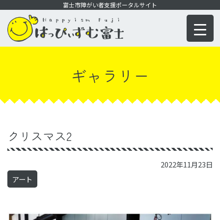
コ
富士市障がい者支援ポータルサイト
ン
テ
ン
ツ
ギャラリー
に
移
動
クリスマス2
2022年11月23日
アート