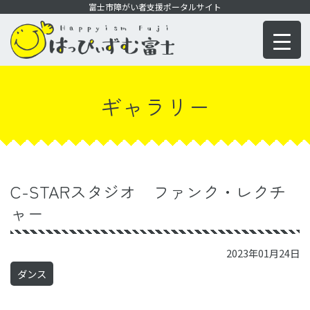
コ
富士市障がい者支援ポータルサイト
ン
テ
ン
ツ
ギャラリー
に
移
動
C-STARスタジオ ファンク・レクチ
ャー
2023年01月24日
ダンス