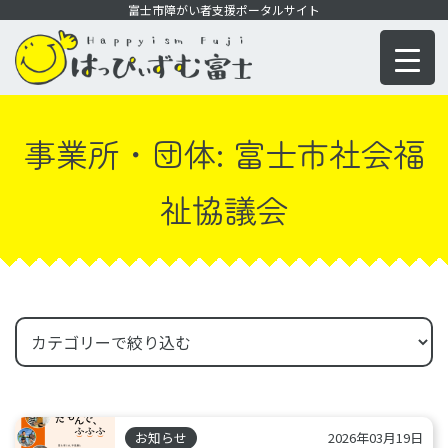
コ
富士市障がい者支援ポータルサイト
ン
テ
ン
ツ
事業所・団体:
富士市社会福
に
移
祉協議会
動
お知らせ
2026年03月19日