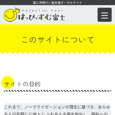
コ
富士市障がい者支援ポータルサイト
ン
テ
ン
ツ
このサイトについて
に
移
動
サイトの目的
これまで、ノーマライゼーションの理念に基づき、あらゆ
る人が気軽に心地よく ふれあえる場を創出し、福祉への