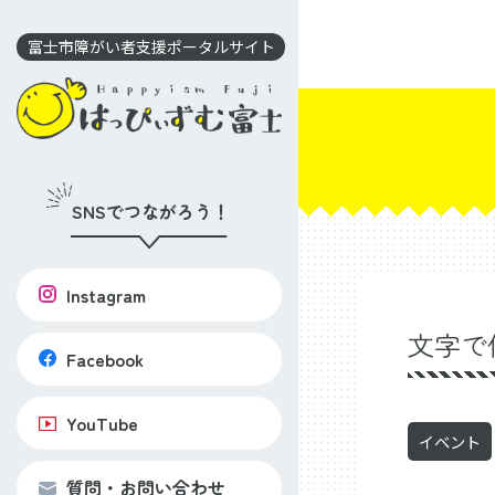
コ
ン
富士市障がい者支援ポータルサイト
テ
ン
ツ
に
移
SNSでつながろう！
動
Instagram
文字で
Facebook
YouTube
イベント
質問・お問い合わせ