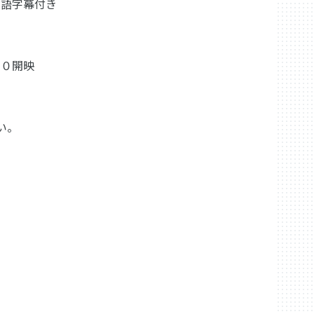
本語字幕付き
０開映
ご覧ください。