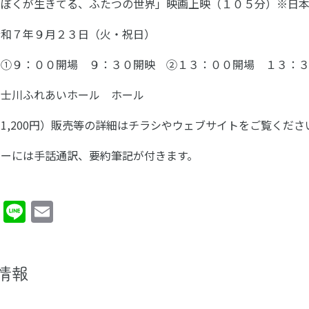
「ぼくが生きてる、ふたつの世界」映画上映（１０５分）※日
令和７年９月２３日（火・祝日）
０開場 ９：３０開映 ②１３：００開場 １３：３
富士川ふれあいホール ホール
（1,200円）販売等の詳細はチラシやウェブサイトを
ョーには手話通訳、要約筆記が付きます。
cebook
Twitter
Line
Email
情報