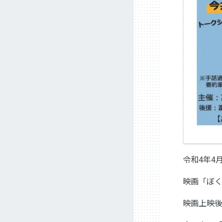
令和4年4
映画「ぼ
映画上映