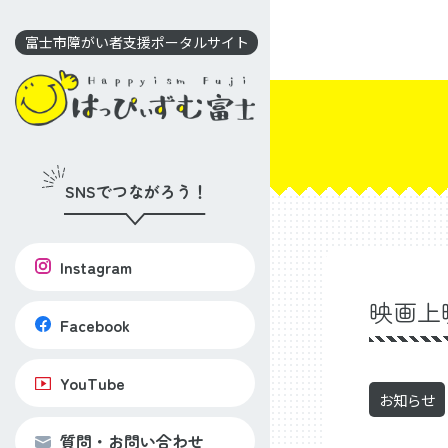
コ
ン
富士市障がい者支援ポータルサイト
テ
ン
ツ
に
移
SNSでつながろう！
動
Instagram
映画上
Facebook
YouTube
お知らせ
質問・お問い合わせ