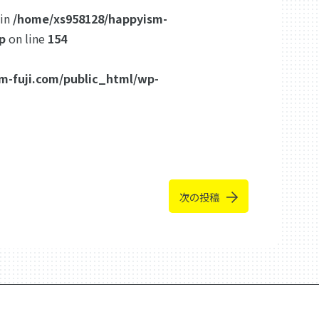
 in
/home/xs958128/happyism-
p
on line
154
m-fuji.com/public_html/wp-
次の投稿