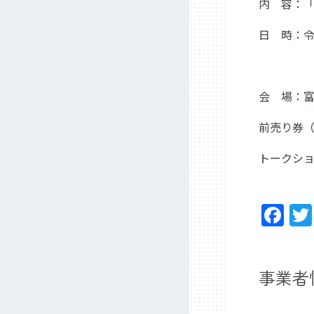
内 容：
日 時：
①９：０
会 場：
前売り券
トークシ
Fa
事業者