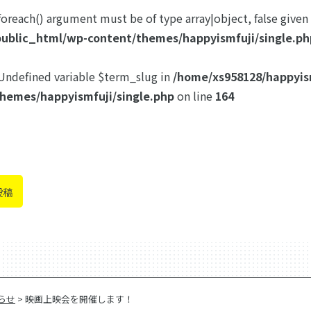
 foreach() argument must be of type array|object, false given
public_html/wp-content/themes/happyismfuji/single.ph
 Undefined variable $term_slug in
/home/xs958128/happyis
hemes/happyismfuji/single.php
on line
164
投稿
らせ
>
映画上映会を開催します！