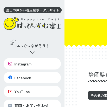
コ
ン
富士市障がい者支援ポータルサイト
テ
ン
ツ
に
移
SNSでつながろう！
動
Instagram
静岡県
Facebook
YouTube
その他の
質問・お問い合わせ