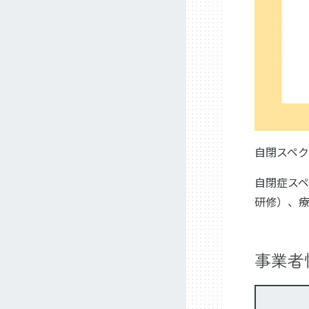
自閉スペ
自閉症ス
研修）、療
事業者