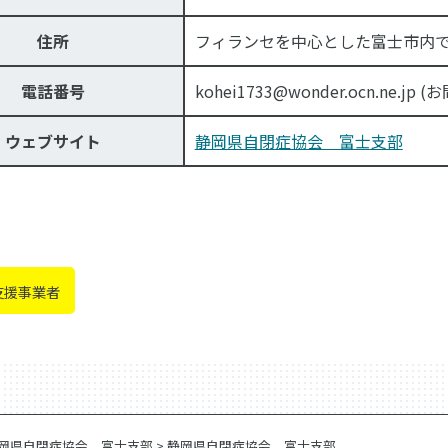
住所
フィランセを中心とした富士市内
電話番号
kohei1733@wonder.ocn.n
ウェブサイト
静岡県自閉症協会 富士支部
支援事業者
岡県自閉症協会 富士支部
>
静岡県自閉症協会 富士支部