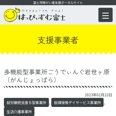
コ
富士市障がい者支援ポータルサイト
ン
テ
ン
ツ
支援事業者
に
移
動
多機能型事業所ごうでぃんぐ岩世ヶ原
（がんじょっぱら）
2023年01月23日
,
,
就労継続支援Ｂ型事業所
放課後等デイサービス事業所
生活介護事業所