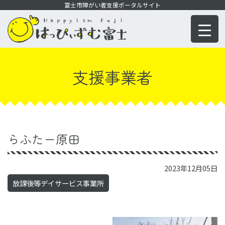
コ
富士市障がい者支援ポータルサイト
ン
テ
ン
ツ
支援事業者
に
移
動
らふたー原田
2023年12月05日
放課後等デイサービス事業所